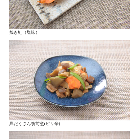
焼き鮭（塩味）
具だくさん筑前煮(ピリ辛)