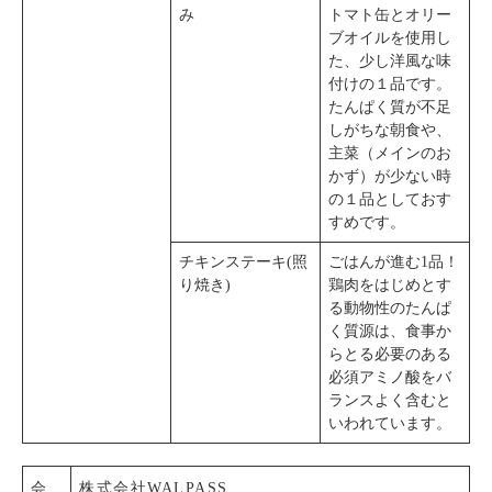
み
トマト缶とオリー
ブオイルを使用し
た、少し洋風な味
付けの１品です。
たんぱく質が不足
しがちな朝食や、
主菜（メインのお
かず）が少ない時
の１品としておす
すめです。
チキンステーキ(照
ごはんが進む1品！
り焼き)
鶏肉をはじめとす
る動物性のたんぱ
く質源は、食事か
らとる必要のある
必須アミノ酸をバ
ランスよく含むと
いわれています。
会
株式会社WALPASS