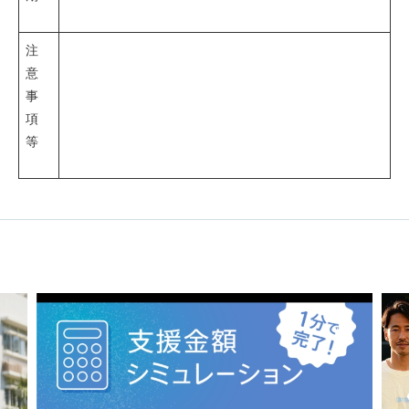
注
意
事
項
等