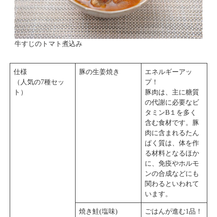
牛すじのトマト煮込み
仕様
豚の生姜焼き
エネルギーアッ
（人気の7種セッ
プ！
ト）
豚肉は、主に糖質
の代謝に必要なビ
タミンB１を多く
含む食材です。豚
肉に含まれるたん
ぱく質は、体を作
る材料となるほか
に、免疫やホルモ
ンの合成などにも
関わるといわれて
います。
焼き鮭(塩味)
ごはんが進む1品！