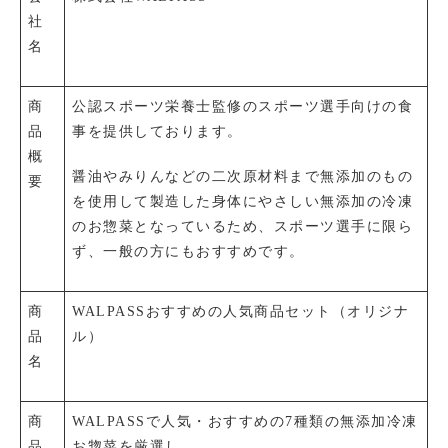
社
名
商
公認スポーツ栄養士監修のスポーツ選手向けの食
品
事を提供しております。
概
醤油やみりんなどの二次原材料まで無添加のもの
要
を使用して製造した身体にやさしい無添加の冷凍
のお惣菜となっているため、スポーツ選手に限ら
ず、一般の方にもおすすめです。
商
WALPASSおすすめの人気商品セット（オリジナ
品
ル）
名
商
WALPASSで人気・おすすめの7種類の
無添加冷凍
品
お惣菜を厳選し