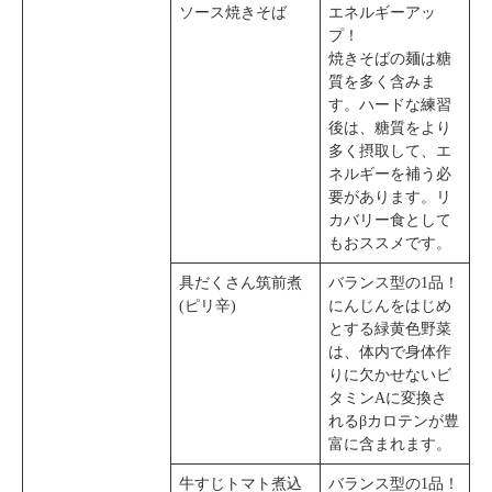
ソース焼きそば
エネルギーアッ
プ！
焼きそばの麺は糖
質を多く含みま
す。ハードな練習
後は、糖質をより
多く摂取して、エ
ネルギーを補う必
要があります。リ
カバリー食として
もおススメです。
具だくさん筑前煮
バランス型の1品！
(ピリ辛)
にんじんをはじめ
とする緑黄色野菜
は、体内で身体作
りに欠かせないビ
タミンAに変換さ
れるβカロテンが豊
富に含まれます。
牛すじトマト煮込
バランス型の1品！