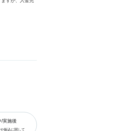
りますが、入金完
/実施後
とや振込に関して