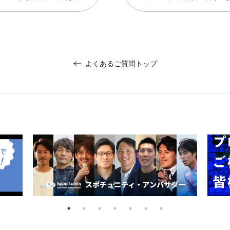
よくあるご質問トップ