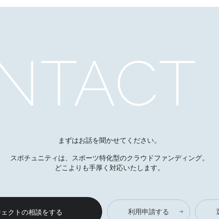
まずはお話を聞かせてください。
スポチュニティは、スポーツ特化型のクラウドファンディング。
どこよりも手厚く対応いたします。
利用申請する
ジェクトの相談をする