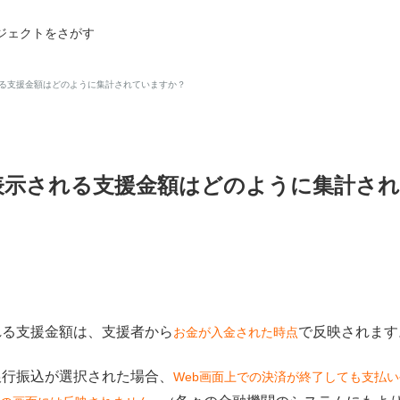
ジェクトをさがす
る支援金額はどのように集計されていますか？
表示される支援金額はどのように集計さ
れる支援金額は、支援者から
で反映されます
お金が入金された時点
銀行振込が選択された場合、
Web画面上での決済が終了しても支払