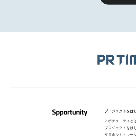
プロジェクトをは
スポチュニティと
プロジェクトをは
支援金シミュレー