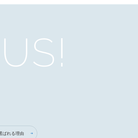
選ばれる理由